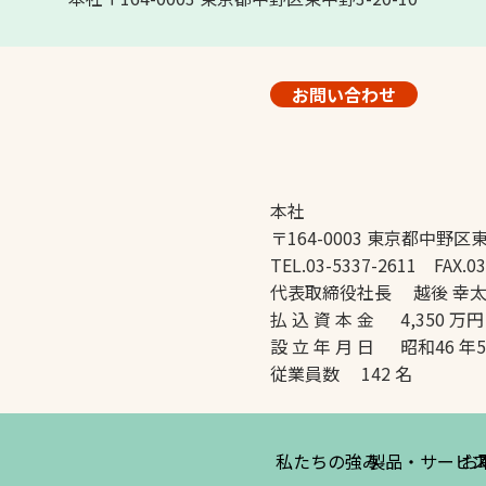
お問い合わせ
本社
〒164-0003 東京都中野区東
TEL.03-5337-2611 FAX.03
代表取締役社長 越後 幸
払 込 資 本 金 4,350 万円
設 立 年 月 日 昭和46 年
従業員数 142 名
私たちの強み
製品・サービ
お