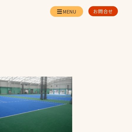
お問合せ
会社情報
リー
会社概要・所在地
お問合せ
社長挨拶
企業理念・経営方針
対策
日本体育施設の歩み
対策
アスリートパートナ
ー
一覧
採用情報
お取引先の皆様へ