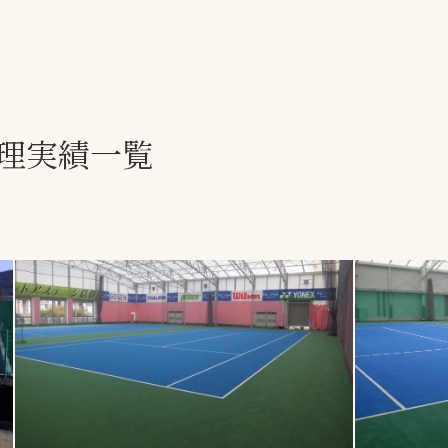
一覧
ー
技術別カテゴリー
お悩み別カテゴ
理実績一覧
る
全天候舗装
暑さ対策
スポーツターフ（芝
安全性向上
生）舗装
ト
ぬかるみ・凍結
人工芝舗装
な人
飛散・流出防止
クレイ（土）舗装
施工・管理実績
ン
防球設備
施設管理
パークマネジメント