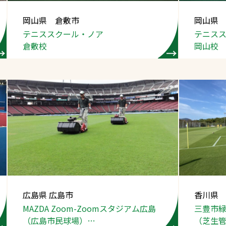
スポーツターフ（芝
岡山県 倉敷市
岡山県
生）
テニススクール・ノア
テニス
倉敷校
岡山校
へ
広島県 広島市
香川県
MAZDA Zoom-Zoom
スタジアム広島
三豊市
（広島市民球場）
（芝生