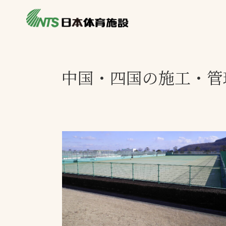
私たちの強み
製品・サービス
施設別カテゴリ
中国・四国の施工・管
ニュース
施設別一覧を見
ライブラリ
主力製品
熱中症対策ミス
投てき実施可能
工芝
環境対応ウレタ