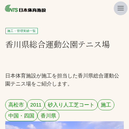
私たちの強み
施工・管理実績一覧
ニュース
香川県総合運動公園テニス場
プレスリリース
レポート
製品・サービス一覧
日本体育施設が施工を担当した香川県総合運動公
園テニス場をご紹介します。
施工・管理実績一覧
会社概要
高松市
2011
砂入り人工芝コート
施工
採用情報
中国・四国
香川県
検索