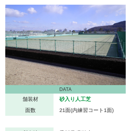
DATA
舗装材
砂入り人工芝
面数
21面(内練習コート1面)