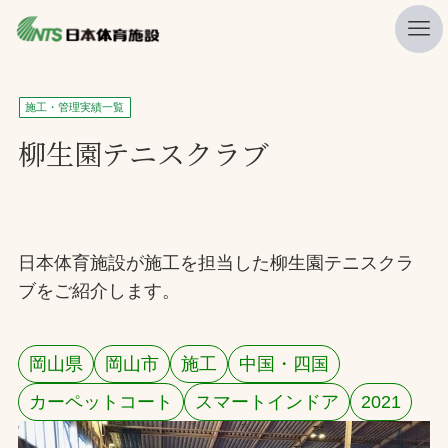
私たちの強み
施工・管理実績一覧
ニュース
柳生園テニスクラブ
プレスリリース
レポート
製品・サービス一覧
日本体育施設が施工を担当した柳生園テニスクラ
ブをご紹介します。
施工・管理実績一覧
会社概要
岡山県
岡山市
施工
中国・四国
採用情報
カーペットコート
スマートインドア
2021
検索