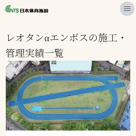
私たちの強み
レオタンαエンボスの施工・
ニュース
管理実績一覧
プレスリリース
レポート
製品・サービス一覧
施工・管理実績一覧
会社概要
採用情報
検索