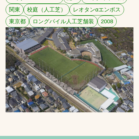
関東
校庭（人工芝）
レオタンαエンボス
お問合せ
東京都
ロングパイル人工芝舗装
2008
お取引先の皆様へ
プライバシーポリシー
ソーシャルメディアポリシー
文字の見えづらさや操作にお困りの方へ