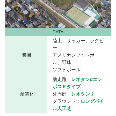
DATA
陸上、サッカー、ラグビ
ー
種目
アメリカンフットボー
ル、野球
ソフトボール
助走路：
レオタンαエン
ボスＲタイプ
舗装材
外周部：
レオタンＪ
グラウンド：
ロングパイ
ル人工芝