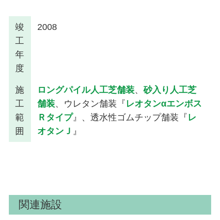
竣
2008
工
年
度
施
ロングパイル人工芝舗装
、
砂入り人工芝
工
舗装
、ウレタン舗装『
レオタンαエンボス
範
Ｒタイプ
』、透水性ゴムチップ舗装『
レ
囲
オタンＪ
』
関連施設