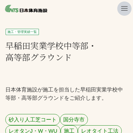
私たちの強み
施工・管理実績一覧
ニュース
早稲田実業学校中等部・
高等部グラウンド
プレスリリース
レポート
製品・サービス一覧
日本体育施設が施工を担当した早稲田実業学校中
施工・管理実績一覧
等部・高等部グラウンドをご紹介します。
会社概要
採用情報
砂入り人工芝コート
国分寺市
検索
レオタンJ・W・WU
施工
レオタイト工法