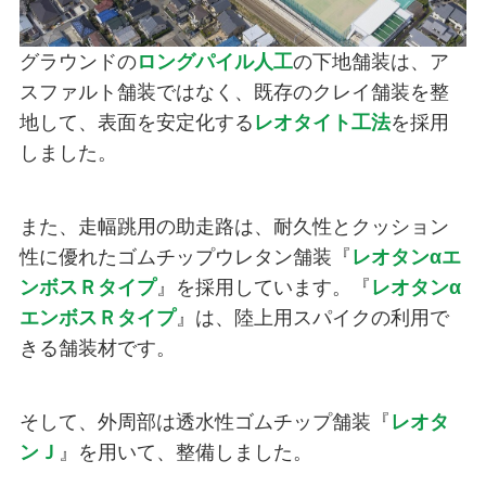
グラウンドの
ロングパイル人工
の下地舗装は、ア
スファルト舗装ではなく、既存のクレイ舗装を整
地して、表面を安定化する
レオタイト工法
を採用
しました。
また、走幅跳用の助走路は、耐久性とクッション
性に優れたゴムチップウレタン舗装『
レオタンαエ
ンボスＲタイプ
』を採用しています。『
レオタンα
エンボスＲタイプ
』は、陸上用スパイクの利用で
きる舗装材です。
そして、外周部は透水性ゴムチップ舗装『
レオタ
ンＪ
』を用いて、整備しました。