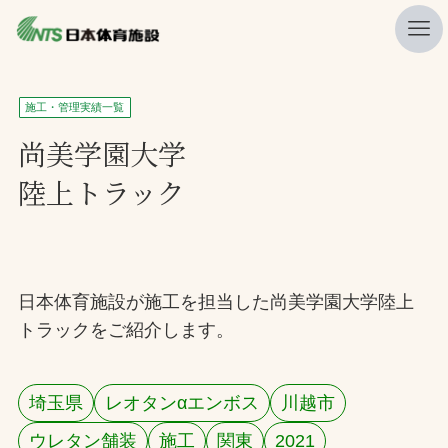
私たちの強み
施工・管理実績一覧
ニュース
尚美学園大学
陸上トラック
プレスリリース
レポート
製品・サービス一覧
日本体育施設が施工を担当した尚美学園大学陸上
施工・管理実績一覧
トラックをご紹介します。
会社概要
採用情報
埼玉県
レオタンαエンボス
川越市
検索
ウレタン舗装
施工
関東
2021