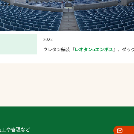
2022
ウレタン舗装『
レオタンαエンボス
』、ダッ
施工や管理など