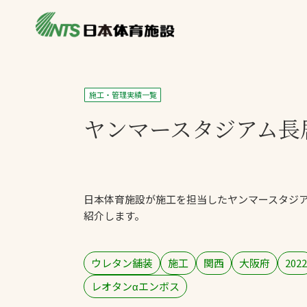
私たちの強み
製品・サービス
施設別カテゴリ
施工・管理実績一覧
ニュース
ヤンマースタジアム長
施設別一覧を見
ライブラリ
主力製品
熱中症対策ミス
日本体育施設が施工を担当したヤンマースタジ
投てき実施可能
紹介します。
工芝
環境対応ウレタ
ウレタン舗装
施工
関西
大阪府
2022
レオタンαエンボス