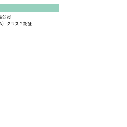
種公認
A）クラス２認証