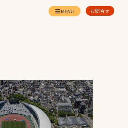
お問合せ
会社情報
リー
会社概要・所在地
お問合せ
社長挨拶
企業理念・経営方針
対策
日本体育施設の歩み
対策
アスリートパートナ
ー
一覧
採用情報
お取引先の皆様へ