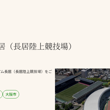
一覧
ー
技術別カテゴリー
お悩み別カテゴ
居
（長居陸上競技場）
る
全天候舗装
暑さ対策
スポーツターフ（芝
安全性向上
生）舗装
ト
ぬかるみ・凍結
人工芝舗装
アム長居
（長居陸上競技場）をご
な人
飛散・流出防止
クレイ（土）舗装
施工・管理実績
ン
防球設備
大阪市
施設管理
パークマネジメント