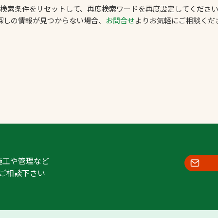
検索条件をリセットして、再度検索ワードを再度設定してくださ
スポーツターフ（芝
探しの情報が見つからない場合、
お問合せ
よりお気軽にご相談くだ
生）
へ
施工や管理など
ご相談下さい