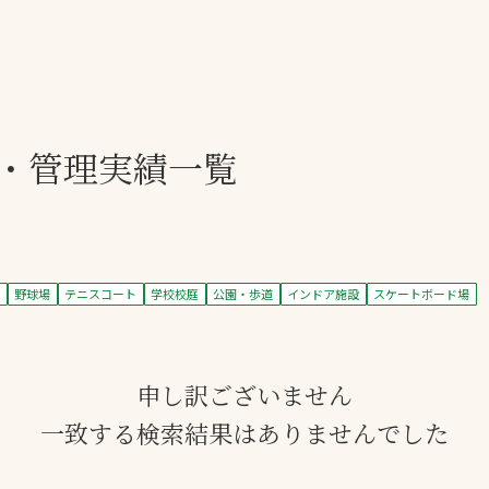
一覧
ー
技術別カテゴリー
お悩み別カテゴ
・管理実績一覧
る
全天候舗装
暑さ対策
スポーツターフ（芝
安全性向上
生）舗装
ト
ぬかるみ・凍結
ト
野球場
テニスコート
学校校庭
公園・歩道
インドア施設
スケートボード場
人工芝舗装
な人
飛散・流出防止
クレイ（土）舗装
施工・管理実績
ン
防球設備
申し訳ございません
一致する検索結果はありませんでした
施設管理
パークマネジメント