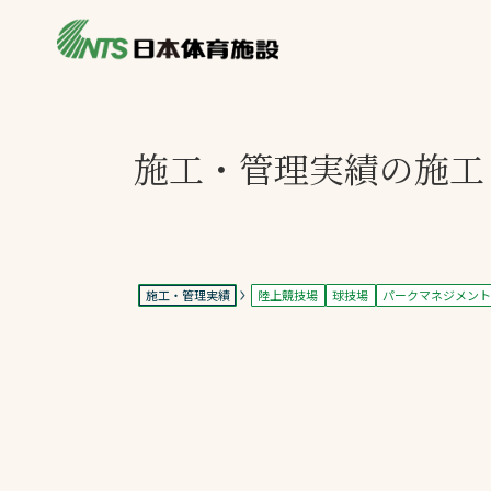
私たちの強み
製品・サービス
施設別カテゴリ
施工・管理実績の施工
ニュース
施設別一覧を見
ライブラリ
主力製品
熱中症対策ミス
施工・管理実績
陸上競技場
球技場
パークマネジメン
投てき実施可能
工芝
環境対応ウレタ