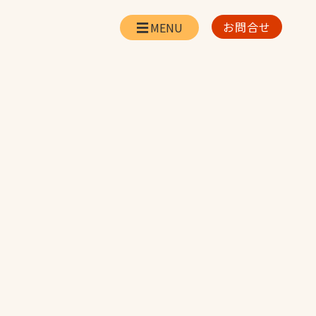
お問合せ
会社情報
リー
会社概要・所在地
お問合せ
社長挨拶
企業理念・経営方針
対策
日本体育施設の歩み
対策
アスリートパートナ
ー
一覧
採用情報
お取引先の皆様へ