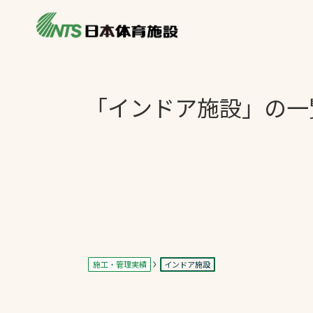
私たちの強み
製品・サービス
施設別カテゴリ
「インドア施設」の一
ニュース
施設別一覧を見
ライブラリ
主力製品
熱中症対策ミス
投てき実施可能
工芝
環境対応ウレタ
施工・管理実績
インドア施設