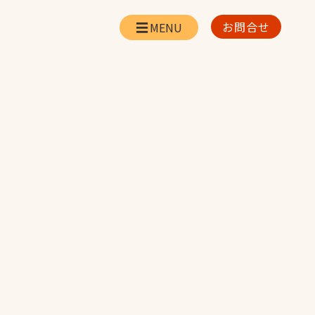
お問合せ
会社情報
リー
会社概要・所在地
お問合せ
社長挨拶
企業理念・経営方針
対策
日本体育施設の歩み
対策
アスリートパートナ
ー
一覧
採用情報
お取引先の皆様へ