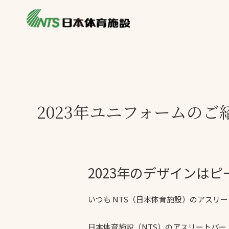
私たちの強み
製品・サービス
施設別カテゴリ
ニュース
施設別一覧を見
ライブラリ
2023年ユニフォームのご
主力製品
熱中症対策ミス
投てき実施可能
工芝
2023年のデザインは
環境対応ウレタ
いつも NTS（日本体育施設）のアスリ
日本体育施設（NTS）のアスリートパー