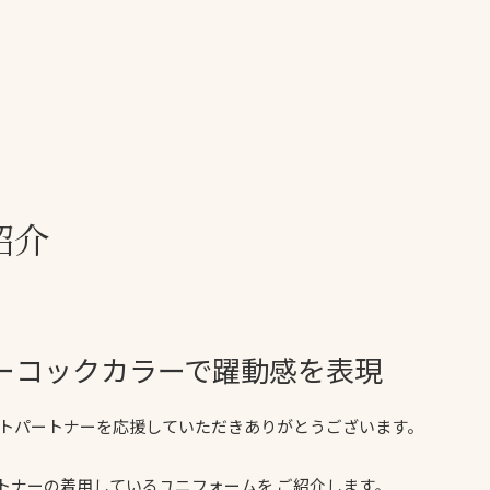
一覧
ー
技術別カテゴリー
お悩み別カテゴ
る
全天候舗装
暑さ対策
紹介
スポーツターフ（芝
安全性向上
生）舗装
ト
ぬかるみ・凍結
人工芝舗装
な人
飛散・流出防止
クレイ（土）舗装
ピーコックカラーで躍動感を表現
施工・管理実績
ン
防球設備
ートパートナーを応援していただきありがとうございます。
施設管理
パークマネジメント
トナーの着用しているユニフォームを ご紹介します。