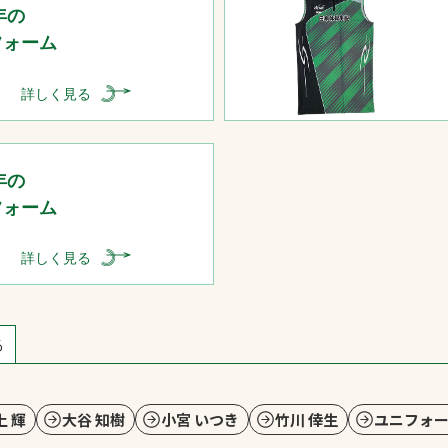
年の
フォーム
詳しく見る
年の
フォーム
詳しく見る
る
上 輝
大谷 知樹
小宮 いつき
竹川 倖生
ユニフォ