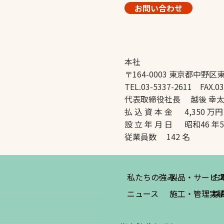
お問い合わせ
本社
〒164-0003 東京都中野区東
TEL.03-5337-2611 FAX.03
代表取締役社長 越後 幸
払 込 資 本 金 4,350 万円
設 立 年 月 日 昭和46 年
従業員数 142 名
私たちの強み
製品・サービ
お
ニュース
施工・管理実
採