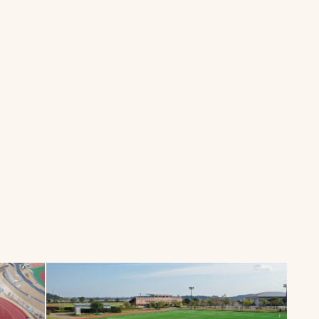
一覧
ー
技術別カテゴリー
お悩み別カテゴ
る
全天候舗装
暑さ対策
スポーツターフ（芝
安全性向上
生）舗装
ト
ぬかるみ・凍結
人工芝舗装
な人
飛散・流出防止
クレイ（土）舗装
施工・管理実績
ン
防球設備
施設管理
パークマネジメント