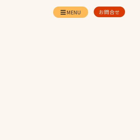
お問合せ
会社情報
リー
会社概要・所在地
お問合せ
社長挨拶
企業理念・経営方針
対策
日本体育施設の歩み
対策
アスリートパートナ
ー
一覧
採用情報
お取引先の皆様へ