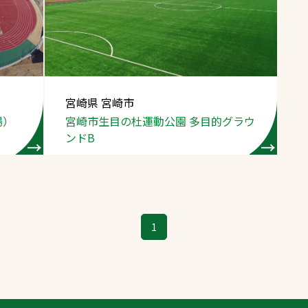
スポーツターフ（芝
生）
宮崎県 宮崎市
場）
宮崎市生目の杜運動公園
多目的グラウ
へ
ンドB
1