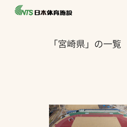
私たちの強み
製品・サービス
施設別カテゴリ
「宮崎県」の一覧
ニュース
施設別一覧を見
ライブラリ
主力製品
熱中症対策ミス
投てき実施可能
工芝
環境対応ウレタ