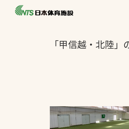
私たちの強み
製品・サービス
施設別カテゴリ
「甲信越・北陸」
ニュース
施設別一覧を見
ライブラリ
主力製品
熱中症対策ミス
投てき実施可能
工芝
環境対応ウレタ