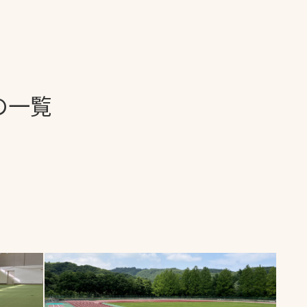
一覧
ー
技術別カテゴリー
お悩み別カテゴ
の一覧
る
全天候舗装
暑さ対策
スポーツターフ（芝
安全性向上
生）舗装
ト
ぬかるみ・凍結
人工芝舗装
な人
飛散・流出防止
クレイ（土）舗装
施工・管理実績
ン
防球設備
施設管理
パークマネジメント