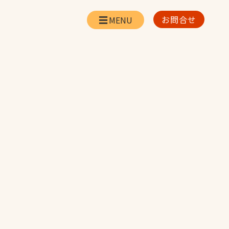
お問合せ
会社情報
リー
会社概要・所在地
お問合せ
社長挨拶
企業理念・経営方針
対策
日本体育施設の歩み
対策
アスリートパートナ
ー
一覧
採用情報
お取引先の皆様へ