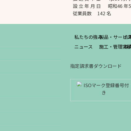
設 立 年 月 日 昭和46 年
従業員数 142 名
私たちの強み
製品・サービ
お
ニュース
施工・管理実
採
指定請求書ダウンロード