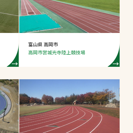
スポーツターフ（芝
生）
富山県 高岡市
高岡市営城光寺
陸上競技場
へ