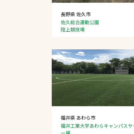
長野県 佐久市
佐久総合運動公園
陸上競技場
福井県 あわら市
福井工業大学あわら
キャンパスサ
ー場