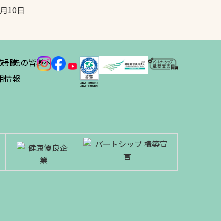
5月10日
ス
取引先の皆様へ
一覧
績
用情報