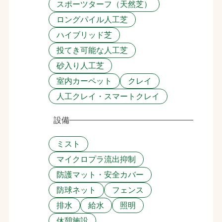
スポーツターフ（天然芝）
ロングパイル人工芝
ハイブリッド芝
投てき可能な人工芝
砂入り人工芝
室内カーペット
クレイ
人工クレイ・スマートクレイ
設備
ミスト
マイクロプラ流出抑制
防護マット・安全カバー
防球ネット
フェンス
排水
給水
照明
休憩施設