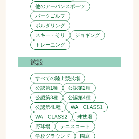
他のアーバンスポーツ
パークゴルフ
ボルダリング
スキー・そり
ジョギング
トレーニング
施設
すべての陸上競技場
公認第1種
公認第2種
公認第3種
公認第4種
公認第4L種
WA CLASS1
WA CLASS2
球技場
野球場
テニスコート
学校グラウンド
園庭