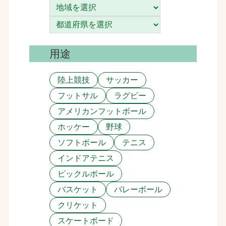
お問合せ
お取引先の皆様へ
用途
プライバシーポリシー
陸上競技
サッカー
ソーシャルメディアポリシー
フットサル
ラグビー
アメリカンフットボール
ホッケー
野球
ソフトボール
テニス
インドアテニス
ピックルボール
文字の見えづらさや操作にお困りの方へ
バスケット
バレーボール
クリケット
スケートボード