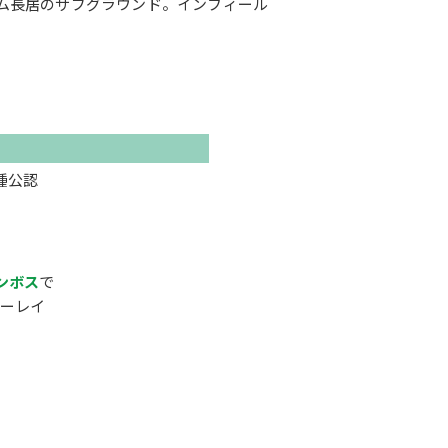
ム長居のサブグラウンド。インフィール
種公認
ンボス
で
ーレイ