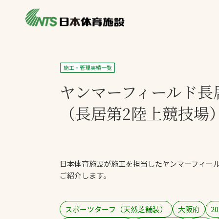
私たちの強み
製品・サービス
施設別カテゴリ
施工・管理実績一覧
ニュース
ヤンマーフィールド長
施設別一覧を見
ライブラリ
主力製品
（長居第2陸上競技場
熱中症対策ミス
投てき実施可能
工芝
日本体育施設が施工を担当したヤンマーフィール
環境対応ウレタ
ご紹介します。
スポーツターフ（天然芝舗装）
大阪府
20