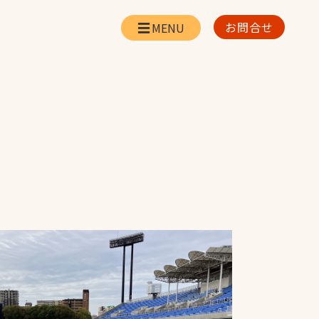
お問合せ
会社情報
リー
会社概要・所在地
お問合せ
社長挨拶
企業理念・経営方針
対策
日本体育施設の歩み
対策
アスリートパートナ
ー
一覧
採用情報
お取引先の皆様へ