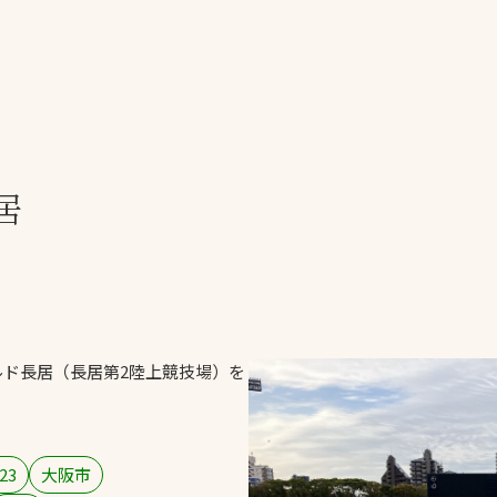
一覧
ー
技術別カテゴリー
お悩み別カテゴ
居
る
全天候舗装
暑さ対策
スポーツターフ（芝
安全性向上
）
生）舗装
ト
ぬかるみ・凍結
人工芝舗装
な人
飛散・流出防止
クレイ（土）舗装
施工・管理実績
ド長居（長居第2陸上競技場）を
ン
防球設備
施設管理
23
大阪市
パークマネジメント