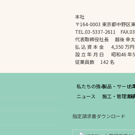
本社
〒164-0003 東京都中野区東
TEL.03-5337-2611 FAX.03
代表取締役社長 越後 幸
払 込 資 本 金 4,350 万円
設 立 年 月 日 昭和46 年
従業員数 142 名
私たちの強み
製品・サービ
お
ニュース
施工・管理実
採
指定請求書ダウンロード