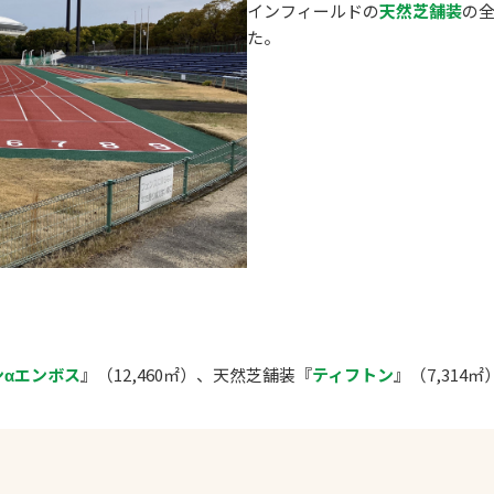
インフィールドの
天然芝舗装
の
た。
ンαエンボス
』（12,460㎡）、天然芝舗装『
ティフトン
』（7,314