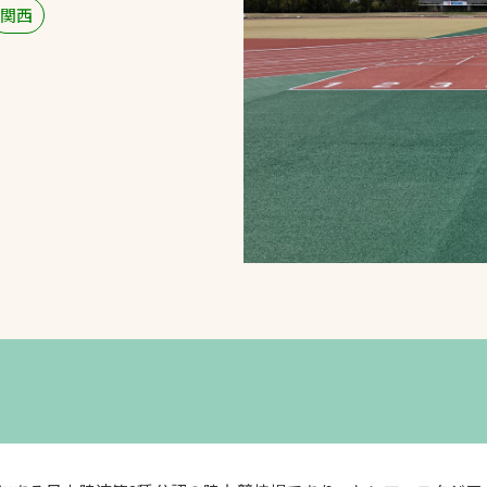
関西
スポーツターフ（芝
生）
へ