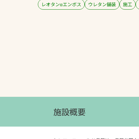
レオタンαエンボス
ウレタン舗装
施工
文字の見えづらさや操作にお困りの方
施設概要