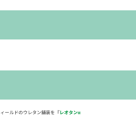
フィールドのウレタン舗装を『
レオタンα
。