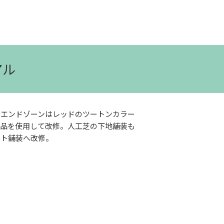
アル
ン、エンドゾーンはレッドのツートンカラー
産品を使用して改修。人工芝の下地舗装も
ルト舗装へ改修。