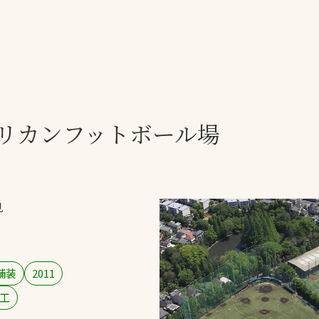
一覧
ー
技術別カテゴリー
お悩み別カテゴ
リカンフットボール場
る
全天候舗装
暑さ対策
スポーツターフ（芝
安全性向上
生）舗装
ト
ぬかるみ・凍結
人工芝舗装
見
な人
飛散・流出防止
クレイ（土）舗装
施工・管理実績
ン
防球設備
舗装
2011
施設管理
工
パークマネジメント