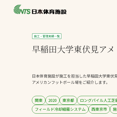
私たちの強み
製品・サービス
施設別カテゴリ
施工・管理実績一覧
ニュース
早稲田大学東伏見
アメ
施設別一覧を見
ライブラリ
主力製品
熱中症対策ミス
日本体育施設が施工を担当した早稲田大学東伏
投てき実施可能
アメリカンフットボール場をご紹介します。
工芝
環境対応ウレタ
関東
2020
東京都
ロングパイル人工芝
フィールド冷却細霧システム
西東京市
施