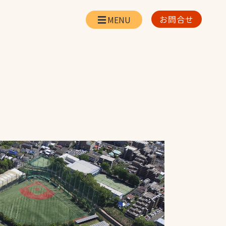
お問合せ
会社情報
リー
会社概要・所在地
お問合せ
社長挨拶
企業理念・経営方針
対策
日本体育施設の歩み
対策
アスリートパートナ
ー
一覧
採用情報
お取引先の皆様へ