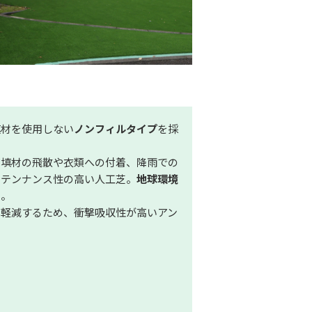
填材を使用しない
ノンフィルタイプ
を採
充填材の飛散や衣類への付着、降雨での
ンテンナンス性の高い人工芝。
地球環境
る。
を軽減するため、衝撃吸収性が高いアン