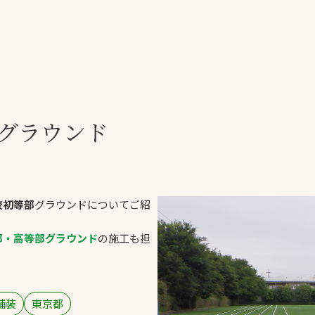
一覧
ー
技術別カテゴリー
お悩み別カテゴ
グラウンド
る
全天候舗装
暑さ対策
スポーツターフ（芝
安全性向上
生）舗装
ト
ぬかるみ・凍結
人工芝舗装
校初等部
グラウンドについてご紹
な人
飛散・流出防止
クレイ（土）舗装
施工・管理実績
部・高等部グラウンド
の施工も担
ン
防球設備
施設管理
パークマネジメント
舗装
東京都