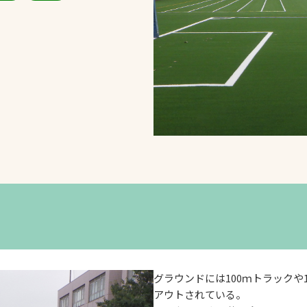
スポーツターフ（芝
生）
へ
グラウンドには100ｍトラックや
アウトされている。