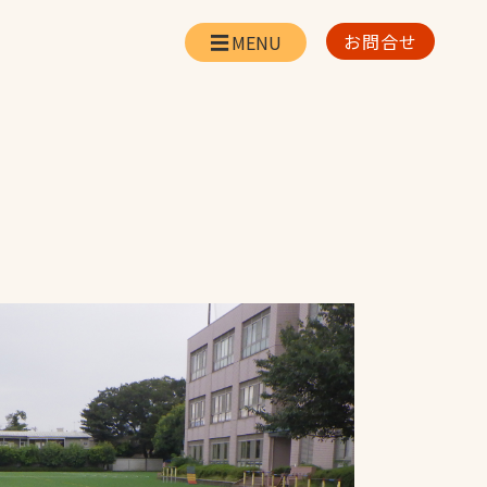
お問合せ
会社情報
リー
会社概要・所在地
お問合せ
社長挨拶
企業理念・経営方針
対策
日本体育施設の歩み
対策
アスリートパートナ
ー
一覧
採用情報
お取引先の皆様へ