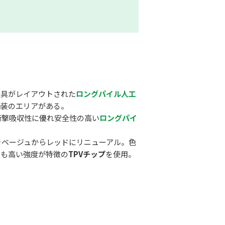
遊具がレイアウトされた
ロングパイル人工
舗装のエリアがある。
を衝撃吸収性に優れ安全性の高い
ロングパイ
装をベージュからレッドにリニューアル。色
でも高い強度が特徴の
TPVチップ
を使用。