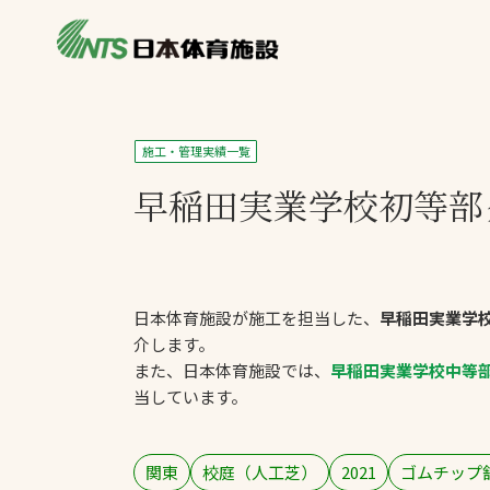
私たちの強み
製品・サービス
施設別カテゴリ
施工・管理実績一覧
ニュース
早稲田実業学校初等部
施設別一覧を見
ライブラリ
主力製品
熱中症対策ミス
日本体育施設が施工を担当した、
早稲田実業学
投てき実施可能
介します。
工芝
また、日本体育施設では、
早稲田実業学校中等
環境対応ウレタ
当しています。
関東
校庭（人工芝）
2021
ゴムチップ