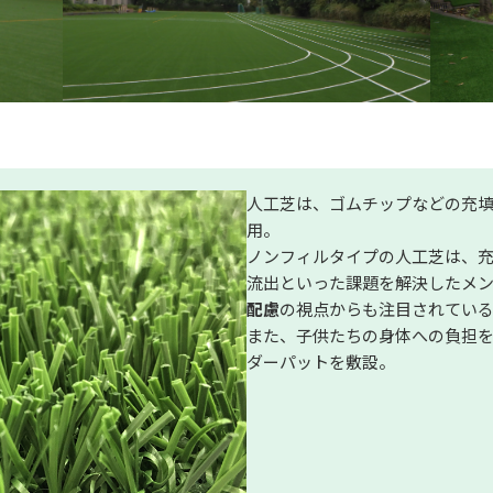
人工芝は、ゴムチップなどの充
用。
ノンフィルタイプの人工芝は、
流出といった課題を解決したメ
配慮
の視点からも注目されてい
また、子供たちの身体への負担
ダーパットを敷設。