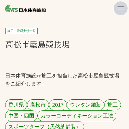
私たちの強み
施工・管理実績一覧
ニュース
高松市屋島競技場
プレスリリース
レポート
製品・サービス一覧
日本体育施設が施工を担当した高松市屋島競技場
をご紹介します。
施工・管理実績一覧
会社概要
香川県
高松市
2017
ウレタン舗装
施工
採用情報
中国・四国
カラーコーディネーション工法
検索
スポーツターフ（天然芝舗装）