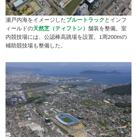
瀬戸内海をイメージした
ブルートラック
とインフ
ィールドの
天然芝（ティフトン）
舗装を整備。室
内競技場には、公認棒高跳場を設置。1周200mの
補助競技場も整備した。