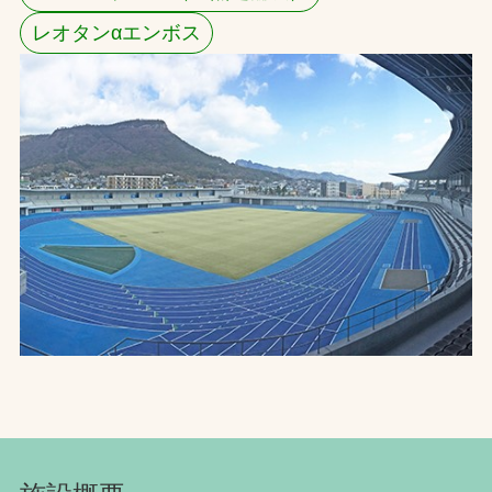
レオタンαエンボス
お問合せ
お取引先の皆様へ
プライバシーポリシー
ソーシャルメディアポリシー
文字の見えづらさや操作にお困りの方へ