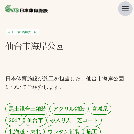
私たちの強み
施工・管理実績一覧
ニュース
仙台市海岸公園
プレスリリース
レポート
製品・サービス一覧
日本体育施設が施工を担当した、仙台市海岸公園
についてご紹介します。
施工・管理実績一覧
会社概要
黒土混合土舗装
アクリル舗装
宮城県
採用情報
2017
仙台市
砂入り人工芝コート
検索
北海道・東北
ウレタン舗装
施工