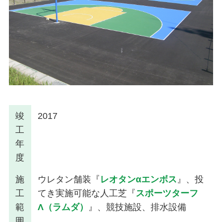
竣
2017
工
年
度
施
ウレタン舗装『
レオタンαエンボス
』、投
工
てき実施可能な人工芝『
スポーツターフ
範
Λ（ラムダ）
』、競技施設、排水設備
囲