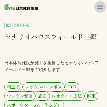
私たちの強み
施工・管理実績一覧
ニュース
セナリオハウスフィールド三郷
プレスリリース
レポート
製品・サービス一覧
日本体育施設が施工を担当したセナリオハウスフ
ィールド三郷をご紹介します。
施工・管理実績一覧
会社概要
埼玉県
レオタンαエンボス
2017
採用情報
ウレタン舗装
施工
レオタイト工法
関東
検索
スポーツターフΛ（ラムダ）