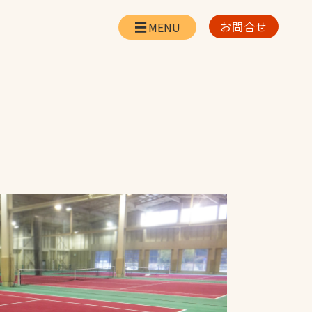
お問合せ
会社情報
リー
会社概要・所在地
お問合せ
社長挨拶
企業理念・経営方針
対策
日本体育施設の歩み
対策
アスリートパートナ
ー
一覧
採用情報
お取引先の皆様へ