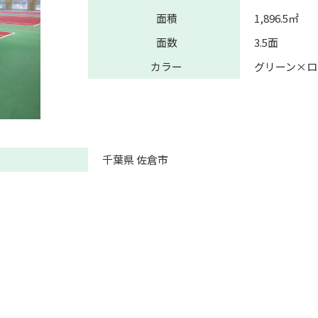
面積
1,896.5㎡
面数
3.5面
カラー
グリーン×ロ
千葉県 佐倉市