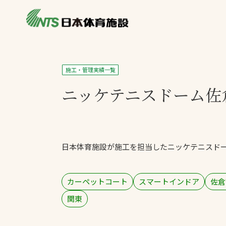
私たちの強み
製品・サービス
施設別カテゴリ
施工・管理実績一覧
ニュース
ニッケテニスドーム佐
施設別一覧を見
ライブラリ
主力製品
熱中症対策ミス
日本体育施設が施工を担当したニッケテニスド
投てき実施可能
工芝
環境対応ウレタ
カーペットコート
スマートインドア
佐倉
関東