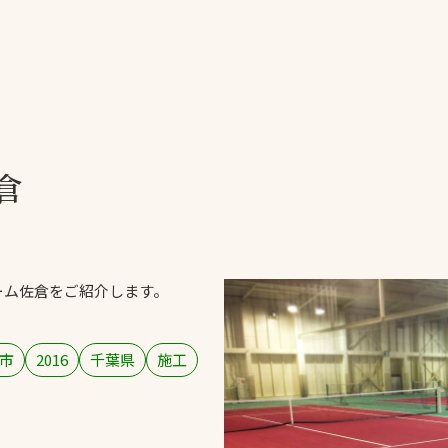
一覧
ー
技術別カテゴリー
お悩み別カテゴ
倉
る
全天候舗装
暑さ対策
スポーツターフ（芝
安全性向上
生）舗装
ト
ぬかるみ・凍結
人工芝舗装
ーム佐倉をご紹介します。
な人
飛散・流出防止
クレイ（土）舗装
施工・管理実績
ン
防球設備
市
2016
千葉県
施工
施設管理
パークマネジメント