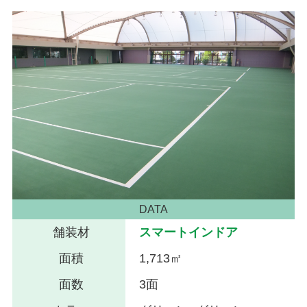
DATA
舗装材
スマートインドア
面積
1,713㎡
面数
3面