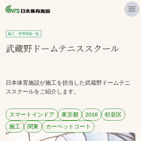
私たちの強み
施工・管理実績一覧
ニュース
武蔵野ドームテニススクール
プレスリリース
レポート
製品・サービス一覧
日本体育施設が施工を担当した武蔵野ドームテニ
ススクールをご紹介します。
施工・管理実績一覧
会社概要
スマートインドア
東京都
2016
杉並区
採用情報
施工
関東
カーペットコート
検索