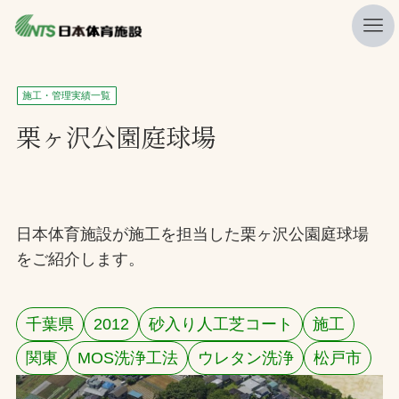
私たちの強み
施工・管理実績一覧
ニュース
栗ヶ沢公園庭球場
プレスリリース
レポート
製品・サービス一覧
日本体育施設が施工を担当した栗ヶ沢公園庭球場
をご紹介します。
施工・管理実績一覧
会社概要
千葉県
2012
砂入り人工芝コート
施工
採用情報
関東
MOS洗浄工法
ウレタン洗浄
松戸市
検索