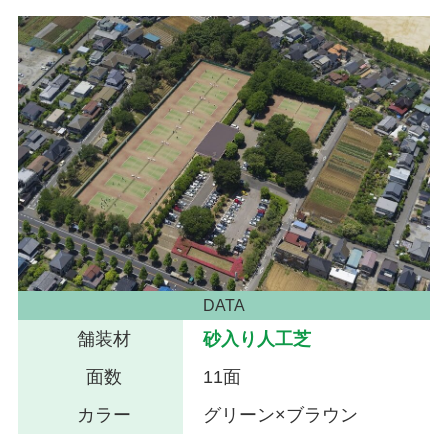
DATA
舗装材
砂入り人工芝
面数
11面
カラー
グリーン×ブラウン