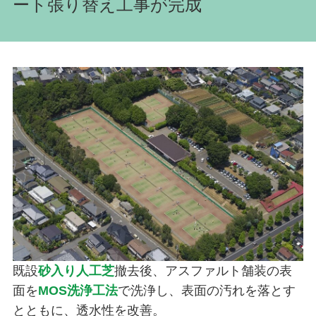
ート張り替え工事が完成
既設
砂入り人工芝
撤去後、アスファルト舗装の表
面を
MOS洗浄工法
で洗浄し、表面の汚れを落とす
とともに、透水性を改善。