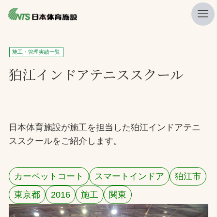
私たちの強み
施工・管理実績一覧
ニュース
狛江インドアテニススクール
プレスリリース
レポート
製品・サービス一覧
日本体育施設が施工を担当した狛江インドアテニ
ススクールをご紹介します。
施工・管理実績一覧
会社概要
カーペットコート
スマートインドア
狛江市
採用情報
東京都
2016
施工
関東
検索