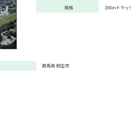
規格
200mトラッ
群馬県 桐生市