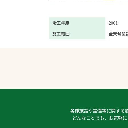
竣工年度
2001
施工範囲
全天候型
各種施設や設備等に関する
どんなことでも、お気軽に