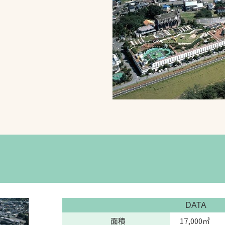
スポーツターフ（芝
生）
へ
DATA
面積
17,000㎥