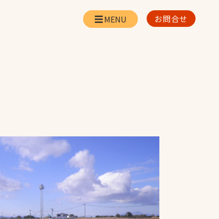
お問合せ
会社情報
リー
会社概要・所在地
お問合せ
社長挨拶
企業理念・経営方針
対策
日本体育施設の歩み
対策
アスリートパートナ
ー
一覧
採用情報
お取引先の皆様へ