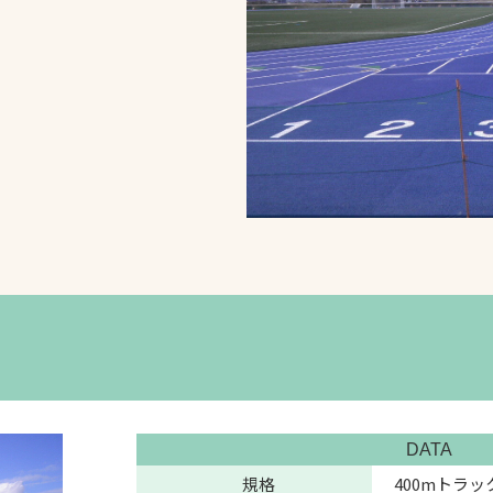
スポーツターフ（芝
生）
へ
DATA
規格
400mトラッ