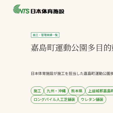
私たちの強み
製品・サービス
施設別カテゴリ
施工・管理実績一覧
ニュース
嘉島町運動公園
多目的
施設別一覧を見
ライブラリ
主力製品
熱中症対策ミス
日本体育施設が施工を担当した嘉島町運動公園
投てき実施可能
工芝
環境対応ウレタ
施工
九州・沖縄
熊本県
上益城郡嘉島
ロングパイル人工芝舗装
ウレタン舗装