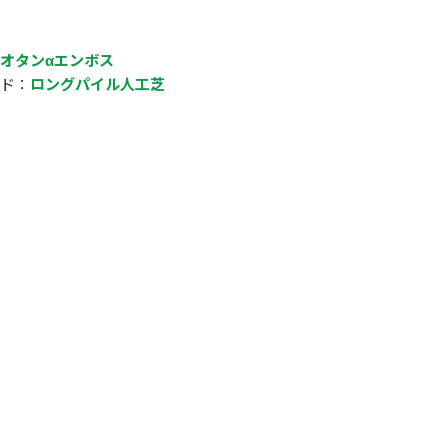
オタンαエンボス
ド：
ロングパイル人工芝