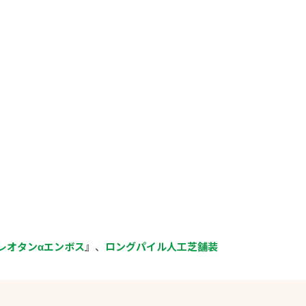
レオタンαエンボス
』、
ロングパイル人工芝舗装