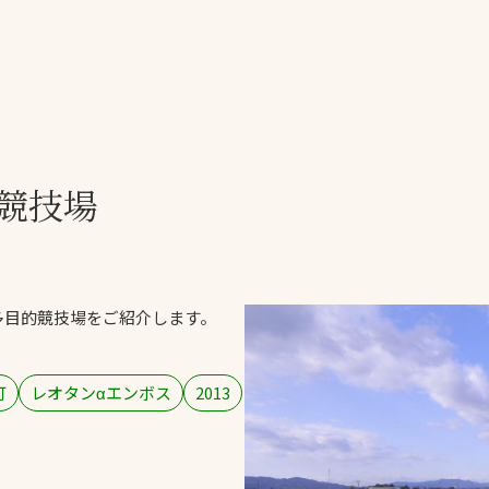
一覧
ー
技術別カテゴリー
お悩み別カテゴ
競技場
る
全天候舗装
暑さ対策
スポーツターフ（芝
安全性向上
生）舗装
ト
ぬかるみ・凍結
人工芝舗装
多目的競技場をご紹介します。
な人
飛散・流出防止
クレイ（土）舗装
施工・管理実績
ン
防球設備
町
レオタンαエンボス
2013
施設管理
パークマネジメント