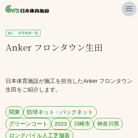
私たちの強み
施工・管理実績一覧
ニュース
Anker フロンタウン生田
プレスリリース
レポート
製品・サービス一覧
日本体育施設が施工を担当したAnker フロンタウン
生田をご紹介します。
施工・管理実績一覧
会社概要
関東
防球ネット・バックネット
採用情報
グリーンコート
2023
川崎市
神奈川県
検索
ロングパイル人工芝舗装