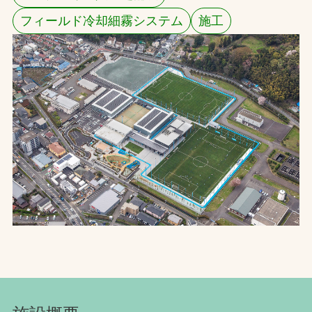
フィールド冷却細霧システム
施工
お問合せ
お取引先の皆様へ
プライバシーポリシー
ソーシャルメディアポリシー
文字の見えづらさや操作にお困りの方へ