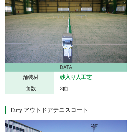
DATA
舗装材
砂入り人工芝
面数
3面
Eufy アウトドアテニスコート