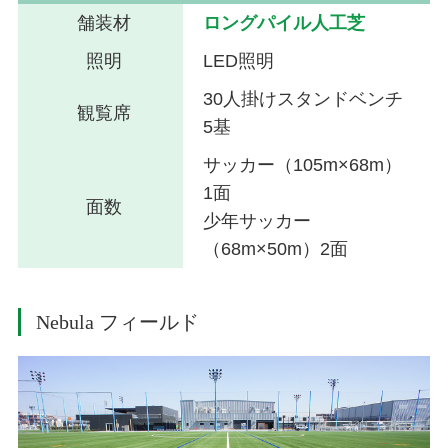
舗装材
ロングパイル人工芝
照明
LED照明
30人掛けスタンドベンチ
観覧席
5基
サッカー（105m×68m）
1面
面数
少年サッカー
（68m×50m）2面
Nebula フィールド