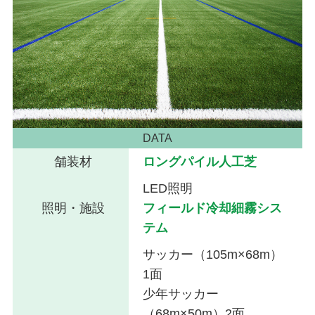
DATA
舗装材
ロングパイル人工芝
LED照明
照明・施設
フィールド冷却細霧シス
テム
サッカー（105m×68m）
1面
少年サッカー
（68m×50m）2面