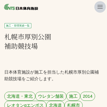
私たちの強み
施工・管理実績一覧
ニュース
札幌市厚別公園
補助競技場
プレスリリース
レポート
製品・サービス一覧
日本体育施設が施工を担当した札幌市厚別公園補
施工・管理実績一覧
助競技場をご紹介します。
会社概要
採用情報
北海道・東北
ウレタン舗装
施工
2014
検索
レオタンαエンボス
北海道
札幌市