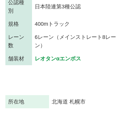
公認種
日本陸連第3種公認
別
規格
400mトラック
レーン
6レーン（メインストレート8レー
数
ン）
舗装材
レオタンαエンボス
所在地
北海道 札幌市