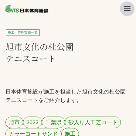
私たちの強み
施工・管理実績一覧
ニュース
旭市文化の杜公園
テニスコート
プレスリリース
レポート
製品・サービス一覧
日本体育施設が施工を担当した旭市文化の杜公園
施工・管理実績一覧
テニスコートをご紹介します。
会社概要
採用情報
旭市
2022
千葉県
砂入り人工芝コート
検索
カラーコートサンド
施工