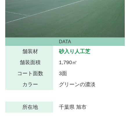
DATA
舗装材
砂入り人工芝
舗装面積
1,790㎡
コート面数
3面
カラー
グリーンの濃淡
所在地
千葉県 旭市