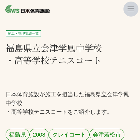
私たちの強み
施工・管理実績一覧
ニュース
福島県立会津学鳳中学校
・高等学校テニスコート
プレスリリース
レポート
製品・サービス一覧
日本体育施設が施工を担当した福島県立会津学鳳
施工・管理実績一覧
中学校
会社概要
・高等学校テニスコートをご紹介します。
採用情報
福島県
2008
クレイコート
会津若松市
検索