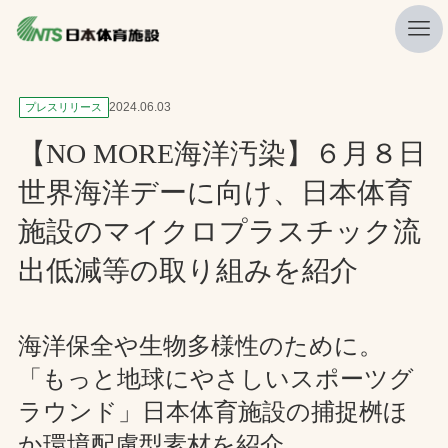
私たちの強み
2024.06.03
プレスリリース
ニュース
【NO MORE海洋汚染】６月８日
プレスリリース
世界海洋デーに向け、日本体育
レポート
施設のマイクロプラスチック流
製品・サービス一覧
出低減等の取り組みを紹介
施工・管理実績一覧
会社概要
海洋保全や生物多様性のために。
「もっと地球にやさしいスポーツグ
採用情報
ラウンド」日本体育施設の捕捉桝ほ
検索
か環境配慮型素材を紹介