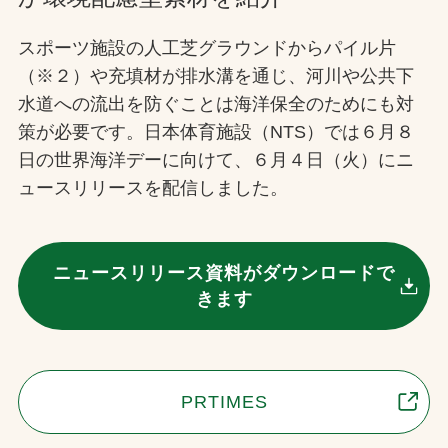
お問合せ
スポーツ施設の人工芝グラウンドからパイル片
（※２）や充填材が排水溝を通じ、河川や公共下
お取引先の皆様へ
水道への流出を防ぐことは海洋保全のためにも対
策が必要です。日本体育施設（NTS）では６月８
プライバシーポリシー
日の世界海洋デーに向けて、６月４日（火）にニ
ソーシャルメディアポリシー
ュースリリースを配信しました。
ニュースリリース資料がダウンロードで
きます
文字の見えづらさや操作にお困りの方へ
PRTIMES