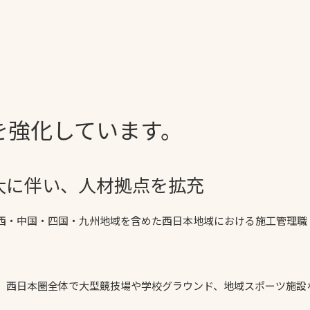
一覧
ー
技術別カテゴリー
お悩み別カテゴ
を強化しています。
る
全天候舗装
暑さ対策
スポーツターフ（芝
安全性向上
生）舗装
ト
ぬかるみ・凍結
大に伴い、人材拠点を拡充
人工芝舗装
な人
飛散・流出防止
クレイ（土）舗装
関西・中国・四国・九州地域を含めた西日本地域における施工管理
施工・管理実績
ン
防球設備
施設管理
、西日本圏全体で大型競技場や学校グラウンド、地域スポーツ施設
パークマネジメント