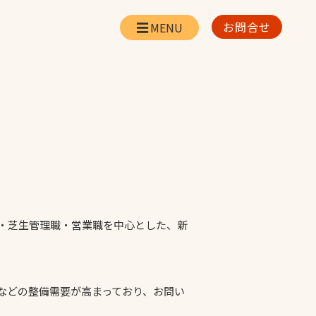
お問合せ
会社情報
リー
会社概要・所在地
お問合せ
社長挨拶
企業理念・経営方針
対策
日本体育施設の歩み
対策
アスリートパートナ
ー
職・芝生管理職・営業職を中心とした、新
一覧
採用情報
などの整備需要が高まっており、お問い
お取引先の皆様へ