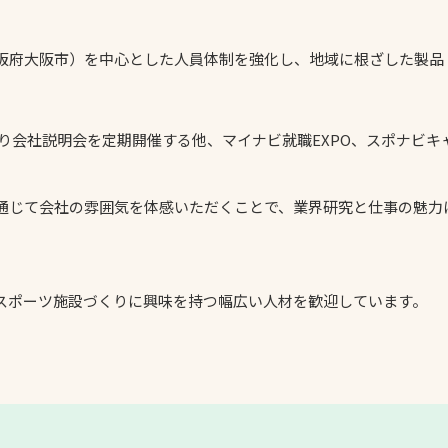
スポーツターフ（芝
生）
阪府大阪市）を中心とした人員体制を強化し、地域に根ざした製品
日より会社説明会を定期開催する他、マイナビ就職EXPO、スポナビ
へ
通じて会社の雰囲気を体感いただくことで、業界研究と仕事の魅力
スポーツ施設づくりに興味を持つ幅広い人材を歓迎しています。