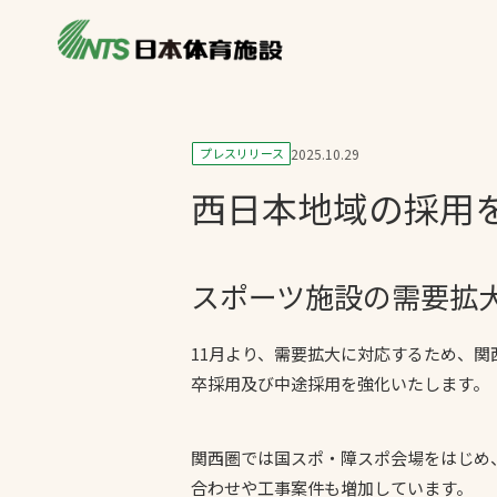
私たちの強み
製品・サービス
施設別カテゴリ
プレスリリース
2025.10.29
ニュース
西日本地域の採用
施設別一覧を見
ライブラリ
主力製品
熱中症対策ミス
スポーツ施設の需要拡
投てき実施可能
工芝
11月より、需要拡大に対応するため、
卒採用及び中途採用を強化いたします。
環境対応ウレタ
関西圏では国スポ・障スポ会場をはじめ
合わせや工事案件も増加しています。