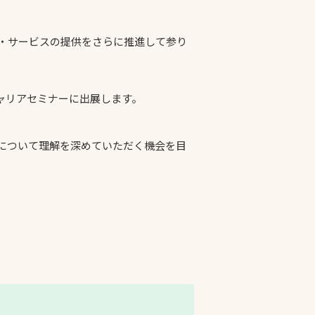
プライバシーポリシ
・サービスの提供をさらに推進して参り
ー
ソーシャルメディア
ポリシー
キャリアセミナーに出展します。
検索
について理解を深めていただく機会を目