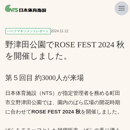
私たちの強み
2024.11.12
パークマネジメントレポート
ニュース
野津田公園でROSE FEST 2024 秋
プレスリリース
を開催しました。
レポート
製品・サービス一覧
第５回目 約3000人が来場
施工・管理実績一覧
日本体育施設（NTS）が指定管理者を務める町田
会社概要
市立野津田公園では、園内のばら広場の開花時期
採用情報
に合わせて
ROSE FEST 2024 秋
を開催しました。
検索