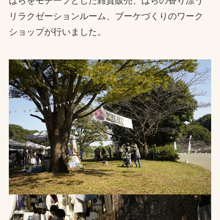
ばらをモチーフとした雑貨販売、ばらの香り漂う
リラクゼーションルーム、ブーケづくりのワーク
お問合せ
ショップが行いました。
お取引先の皆様へ
プライバシーポリシー
ソーシャルメディアポリシー
文字の見えづらさや操作にお困りの方へ