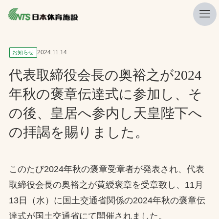
私たちの強み
2024.11.14
お知らせ
ニュース
代表取締役会長の奥裕之が2024
プレスリリース
年秋の褒章伝達式に参加し、そ
レポート
の後、皇居へ参内し天皇陛下へ
製品・サービス一覧
の拝謁を賜りました。
施工・管理実績一覧
会社概要
このたび2024年秋の褒章受章者が発表され、代表
取締役会長の奥裕之が黄綬褒章を受章致し、11月
採用情報
13日（水）に国土交通省関係の2024年秋の褒章伝
検索
達式が国土交通省にて開催されました。