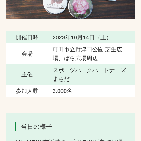
開催日時
2023年10月14日（土）
町田市立野津田公園 芝生広
会場
場、ばら広場周辺
スポーツパークパートナーズ
主催
まちだ
参加人数
3,000名
当日の様子