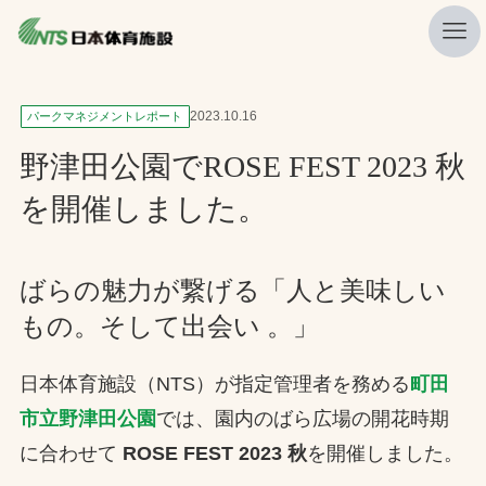
私たちの強み
2023.10.16
パークマネジメントレポート
ニュース
野津田公園でROSE FEST 2023 秋
プレスリリース
を開催しました。
レポート
製品・サービス一覧
ばらの魅力が繋げる「人と美味しい
もの。そして出会い 。」
施工・管理実績一覧
会社概要
日本体育施設（NTS）が指定管理者を務める
町田
採用情報
市立野津田公園
では、園内のばら広場の開花時期
に合わせて
ROSE FEST 2023 秋
を開催しました。
検索