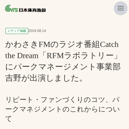
私たちの強み
2024.08.14
メディア掲載
ニュース
かわさきFMのラジオ番組Catch
プレスリリース
the Dream「RFMラボラトリー」
レポート
にパークマネージメント事業部
製品・サービス一覧
吉野が出演しました。
施工・管理実績一覧
会社概要
リピート・ファンづくりのコツ、パ
ークマネジメントのこれからについ
採用情報
て
検索