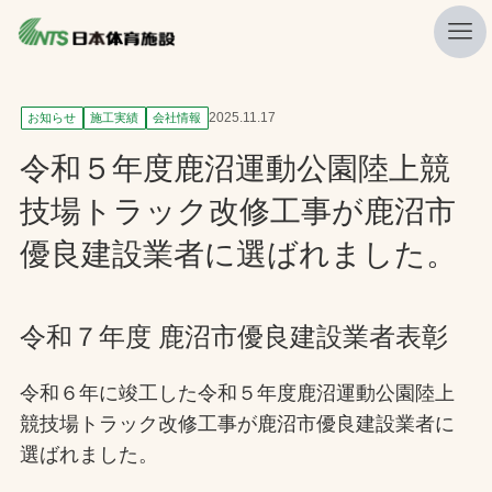
私たちの強み
2025.11.17
お知らせ
施工実績
会社情報
ニュース
令和５年度鹿沼運動公園陸上競
プレスリリース
技場トラック改修工事が鹿沼市
レポート
優良建設業者に選ばれました。
製品・サービス一覧
施工・管理実績一覧
令和７年度 鹿沼市優良建設業者表彰
会社概要
令和６年に竣工した令和５年度鹿沼運動公園陸上
採用情報
競技場トラック改修工事が鹿沼市優良建設業者に
選ばれました。
検索