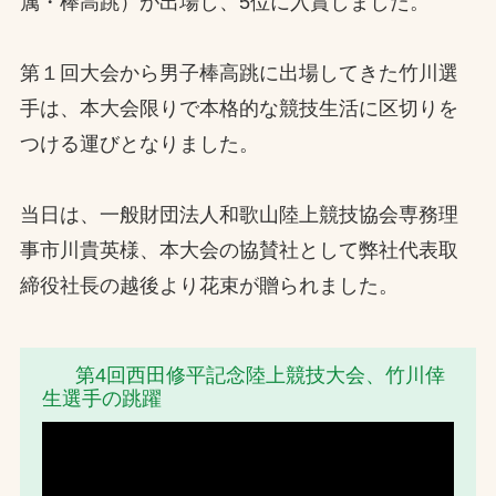
属・棒高跳）が出場し、5位に入賞しました。
お問合せ
第１回大会から男子棒高跳に出場してきた竹川選
お取引先の皆様へ
手は、本大会限りで本格的な競技生活に区切りを
つける運びとなりました。
プライバシーポリシー
ソーシャルメディアポリシー
当日は、一般財団法人和歌山陸上競技協会専務理
事市川貴英様、本大会の協賛社として弊社代表取
締役社長の越後より花束が贈られました。
第4回西田修平記念陸上競技大会、竹川倖
生選手の跳躍
文字の見えづらさや操作にお困りの方へ