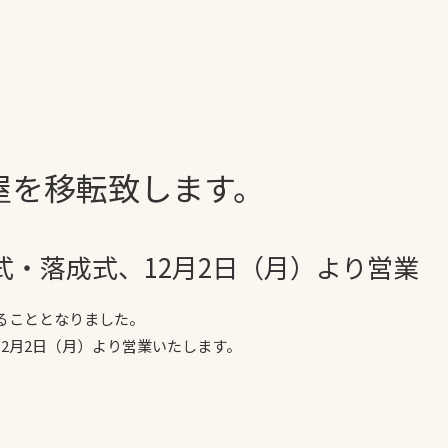
一覧
ー
技術別カテゴリー
お悩み別カテゴ
屋を移転致します。
る
全天候舗装
暑さ対策
スポーツターフ（芝
安全性向上
生）舗装
ト
ぬかるみ・凍結
工式・落成式、12月2日（月）より営業
人工芝舗装
な人
飛散・流出防止
クレイ（土）舗装
ることとなりました。
施工・管理実績
2月2日（月）より営業いたします。
ン
防球設備
施設管理
パークマネジメント