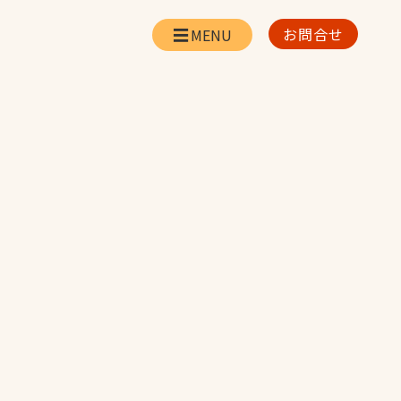
お問合せ
会社情報
リー
会社概要・所在地
お問合せ
社長挨拶
企業理念・経営方針
対策
日本体育施設の歩み
対策
アスリートパートナ
ー
一覧
採用情報
お取引先の皆様へ