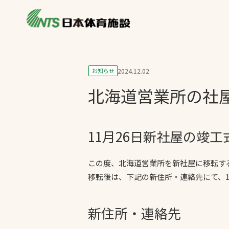
私たちの強み
製品・サービス
施設別カテゴリ
お知らせ
2024.12.02
ニュース
北海道営業所の社
施設別一覧を見
ライブラリ
主力製品
熱中症対策ミス
11月26日新社屋の竣
投てき実施可能
工芝
この度、北海道営業所を新社屋に移転す
移転後は、下記の新住所・連絡先にて、1
環境対応ウレタ
新住所・連絡先