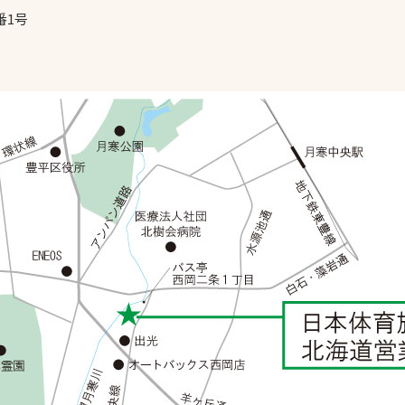
番1号
スポーツターフ（芝
生）
へ