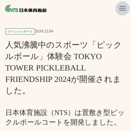
私たちの強み
2024.12.04
イベントレポート
ニュース
人気沸騰中のスポーツ「ピック
プレスリリース
ルボール」体験会 TOKYO
レポート
TOWER PICKLEBALL
製品・サービス一覧
FRIENDSHIP 2024が開催されま
施工・管理実績一覧
した。
会社概要
日本体育施設（NTS）は置敷き型ピッ
採用情報
クルボールコートを開発しました。
検索