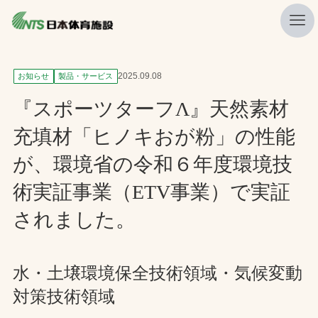
私たちの強み
2025.09.08
お知らせ
製品・サービス
ニュース
『スポーツターフΛ』天然素材
プレスリリース
充填材「ヒノキおが粉」の性能
レポート
が、環境省の令和６年度環境技
製品・サービス一覧
術実証事業（ETV事業）で実証
施工・管理実績一覧
されました。
会社概要
水・土壌環境保全技術領域・気候変動
採用情報
対策技術領域
検索