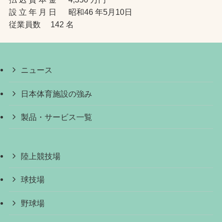
設 立 年 月 日 昭和46 年5月10日
従業員数 142 名
ニュース
日本体育施設の強み
製品・サービス一覧
陸上競技場
球技場
野球場