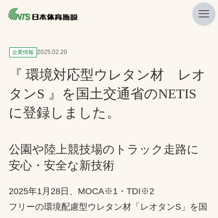
私たちの強み
2025.02.20
企業情報
ニュース
『 環境対応型ウレタン材 レオ
プレスリリース
タンS 』を国土交通省のNETIS
レポート
に登録しました。
製品・サービス一覧
施工・管理実績一覧
公園や陸上競技場のトラック走路に
安心・安全な新技術
会社概要
採用情報
2025年1月28日、MOCA※1・TDI※2
フリーの環境配慮型ウレタン材「レオタンS」を国
検索