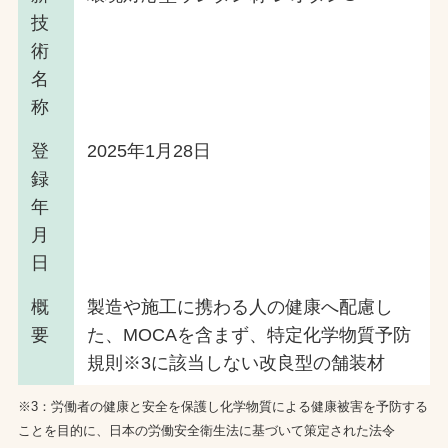
技
術
名
称
登
2025年1月28日
録
年
月
日
概
製造や施工に携わる人の健康へ配慮し
要
た、MOCAを含まず、特定化学物質予防
規則※3に該当しない改良型の舗装材
※3：労働者の健康と安全を保護し化学物質による健康被害を予防する
ことを目的に、日本の労働安全衛生法に基づいて策定された法令