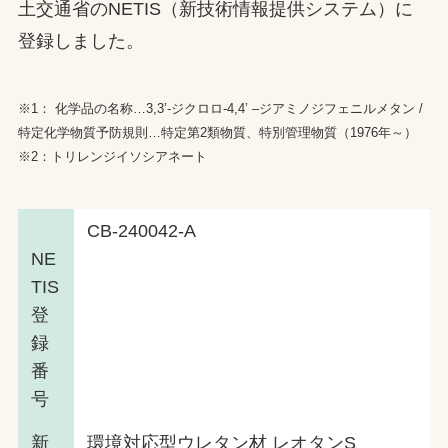
土交通省のNETIS（新技術情報提供システム）に
お問合せ
登録しました。
お取引先の皆様へ
※1： 化学品の名称…3,3’-ジクロロ-4,4’ –ジアミノジフェニルメタン /
特定化学物質予防規則…特定第2類物質、特別管理物質（1976年～）
プライバシーポリシー
※2：トリレンジイソシアネート
ソーシャルメディアポリシー
CB-240042-A
NE
TIS
登
録
文字の見えづらさや操作にお困りの方へ
番
号
新
環境対応型ウレタン材 レオタンS