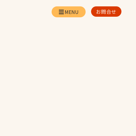
お問合せ
会社情報
リー
会社概要・所在地
お問合せ
社長挨拶
企業理念・経営方針
対策
日本体育施設の歩み
対策
アスリートパートナ
ー
一覧
採用情報
お取引先の皆様へ