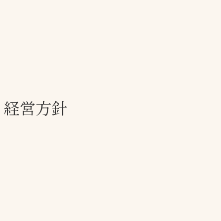
一覧
ー
技術別カテゴリー
お悩み別カテゴ
る
全天候舗装
暑さ対策
・経営方針
スポーツターフ（芝
安全性向上
生）舗装
ト
ぬかるみ・凍結
人工芝舗装
な人
飛散・流出防止
クレイ（土）舗装
施工・管理実績
ン
防球設備
施設管理
パークマネジメント