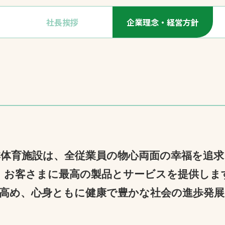
スポーツターフ（芝
社長挨拶
企業理念・経営方針
生）
へ
本体育施設は、
全従業員の物心両面の幸福を追求
、お客さまに最高の
製品とサービスを提供しま
高め、心身ともに健康で
豊かな社会の進歩発