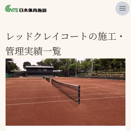
私たちの強み
レッドクレイコートの施工・
ニュース
管理実績一覧
プレスリリース
レポート
製品・サービス一覧
施工・管理実績一覧
会社概要
採用情報
検索