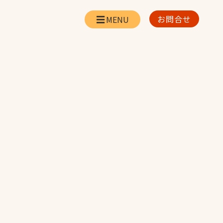
お問合せ
会社情報
リー
会社概要・所在地
お問合せ
社長挨拶
企業理念・経営方針
対策
日本体育施設の歩み
対策
アスリートパートナ
ー
一覧
採用情報
お取引先の皆様へ