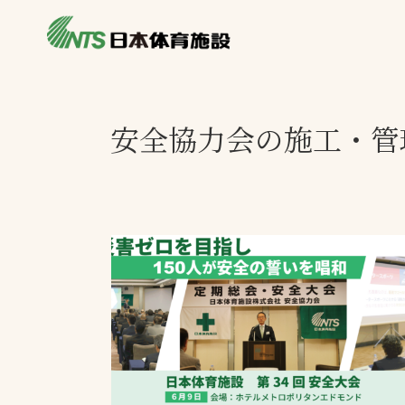
私たちの強み
製品・サービス
施設別カテゴリ
安全協力会の施工・管
ニュース
施設別一覧を見
ライブラリ
主力製品
熱中症対策ミス
投てき実施可能
工芝
環境対応ウレタ