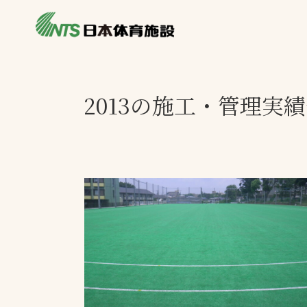
私たちの強み
製品・サービス
施設別カテゴリ
2013の施工・管理実
ニュース
施設別一覧を見
ライブラリ
主力製品
熱中症対策ミス
投てき実施可能
工芝
環境対応ウレタ