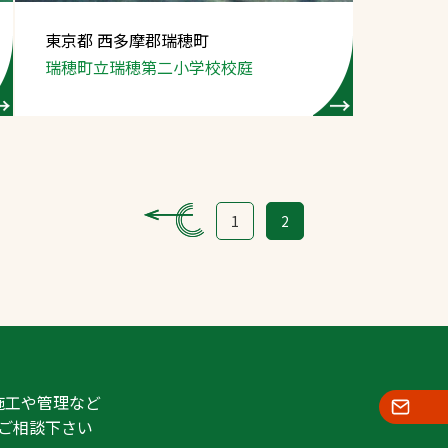
スポーツターフ（芝
東京都 西多摩郡瑞穂町
生）
瑞穂町立瑞穂第二小学校
校庭
へ
1
2
施工や管理など
ご相談下さい