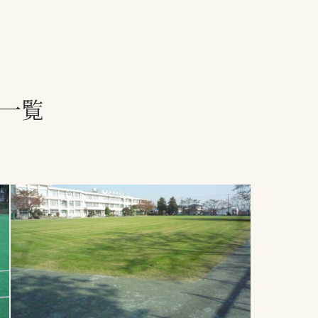
一覧
ー
技術別カテゴリー
お悩み別カテゴ
績一覧
る
全天候舗装
暑さ対策
スポーツターフ（芝
安全性向上
生）舗装
ト
ぬかるみ・凍結
人工芝舗装
な人
飛散・流出防止
クレイ（土）舗装
施工・管理実績
ン
防球設備
施設管理
パークマネジメント