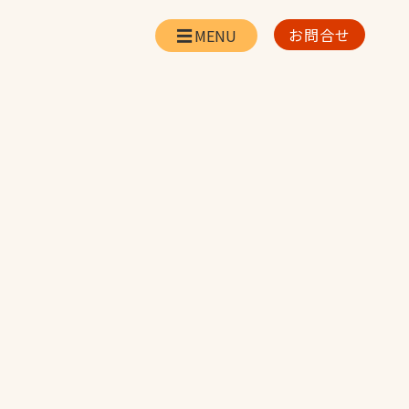
お問合せ
会社情報
リー
会社概要・所在地
お問合せ
社長挨拶
企業理念・経営方針
対策
日本体育施設の歩み
対策
アスリートパートナ
ー
一覧
採用情報
お取引先の皆様へ