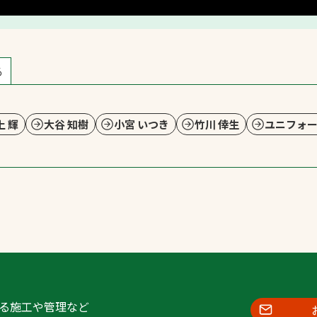
る
上 輝
大谷 知樹
小宮 いつき
竹川 倖生
ユニフォ
る施工や管理など