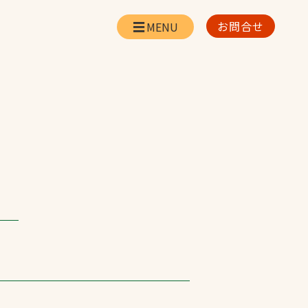
お問合せ
会社情報
リー
会社概要・所在地
お問合せ
社長挨拶
企業理念・経営方針
対策
日本体育施設の歩み
対策
アスリートパートナ
ー
一覧
採用情報
お取引先の皆様へ