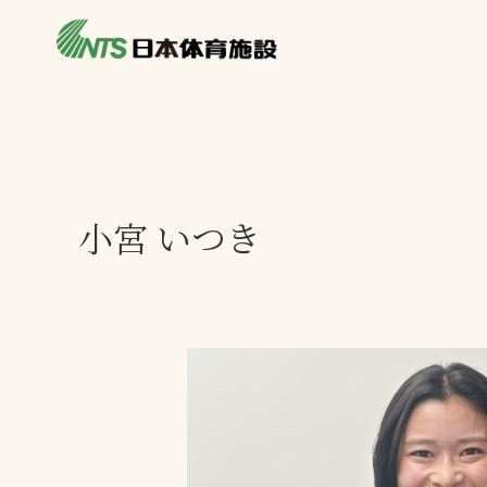
私たちの強み
製品・サービス
施設別カテゴリ
ニュース
施設別一覧を見
ライブラリ
小宮 いつき
主力製品
熱中症対策ミス
投てき実施可能
工芝
環境対応ウレタ