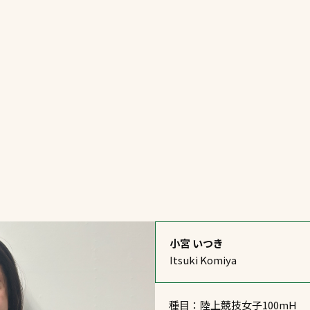
一覧
ー
技術別カテゴリー
お悩み別カテゴ
る
全天候舗装
暑さ対策
スポーツターフ（芝
安全性向上
生）舗装
ト
ぬかるみ・凍結
人工芝舗装
な人
飛散・流出防止
クレイ（土）舗装
施工・管理実績
小宮 いつき
ン
防球設備
Itsuki Komiya
施設管理
パークマネジメント
種目：陸上競技女子100mH