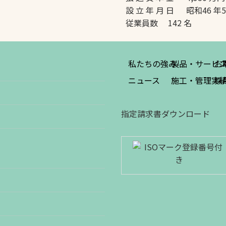
設 立 年 月 日 昭和46 年
従業員数 142 名
私たちの強み
製品・サービ
お
ニュース
施工・管理実
採
指定請求書ダウンロード