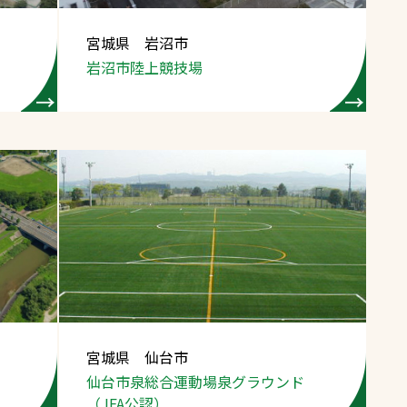
宮城県 岩沼市
岩沼市陸上競技場
宮城県 仙台市
仙台市泉総合運動場
泉グラウンド
（JFA公認）