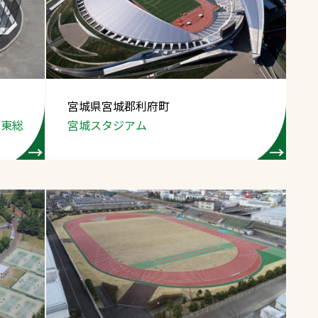
スポーツターフ（芝
生）
宮城県宮城郡利府町
田東総
宮城スタジアム
へ