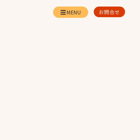
お問合せ
会社情報
リー
会社概要・所在地
お問合せ
社長挨拶
企業理念・経営方針
対策
日本体育施設の歩み
対策
アスリートパートナ
ー
一覧
採用情報
お取引先の皆様へ