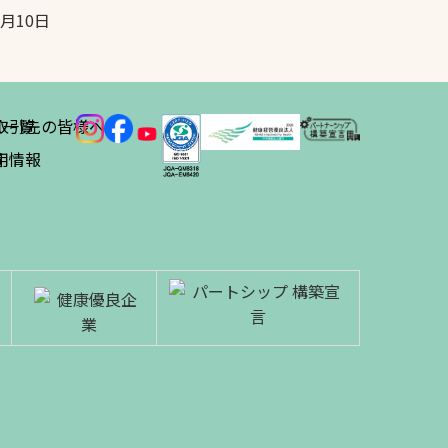
5月10日
ス
取引先の皆様へ
一覧
績
用情報