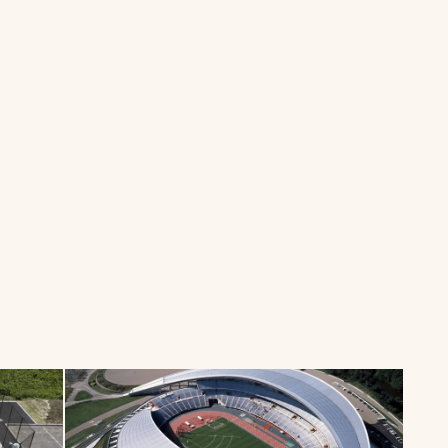
一覧
ー
技術別カテゴリー
お悩み別カテゴ
る
全天候舗装
暑さ対策
スポーツターフ（芝
安全性向上
生）舗装
ト
ぬかるみ・凍結
人工芝舗装
な人
飛散・流出防止
クレイ（土）舗装
施工・管理実績
ン
防球設備
施設管理
パークマネジメント