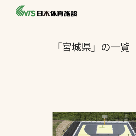
私たちの強み
製品・サービス
施設別カテゴリ
「宮城県」の一覧
ニュース
施設別一覧を見
ライブラリ
主力製品
熱中症対策ミス
投てき実施可能
工芝
環境対応ウレタ