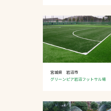
宮城県 岩沼市
グリーンピア岩沼
フットサル場