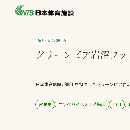
私たちの強み
製品・サービス
施設別カテゴリ
施工・管理実績一覧
ニュース
グリーンピア岩沼
フッ
施設別一覧を見
ライブラリ
主力製品
熱中症対策ミス
日本体育施設が施工を担当したグリーンピア岩
投てき実施可能
工芝
環境対応ウレタ
宮城県
ロングパイル人工芝舗装
2011