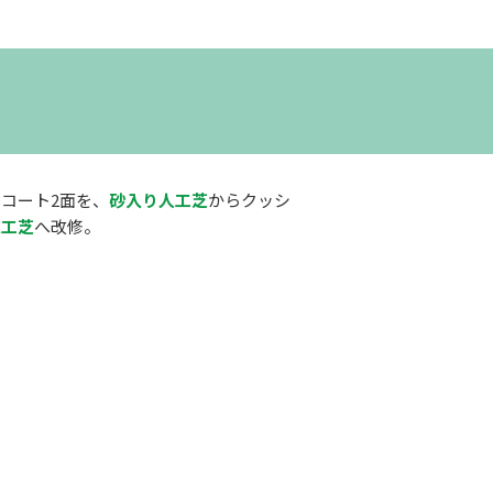
コート2面を、
砂入り人工芝
からクッシ
人工芝
へ改修。