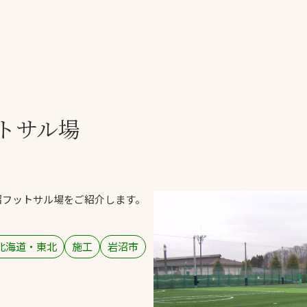
一覧
ー
技術別カテゴリー
お悩み別カテゴ
トサル場
る
全天候舗装
暑さ対策
スポーツターフ（芝
安全性向上
生）舗装
ト
ぬかるみ・凍結
人工芝舗装
沼
フットサル場をご紹介します。
な人
飛散・流出防止
クレイ（土）舗装
施工・管理実績
ン
防球設備
北海道・東北
施工
岩沼市
施設管理
パークマネジメント