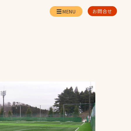
お問合せ
会社情報
リー
会社概要・所在地
お問合せ
社長挨拶
企業理念・経営方針
対策
日本体育施設の歩み
対策
アスリートパートナ
ー
一覧
採用情報
お取引先の皆様へ