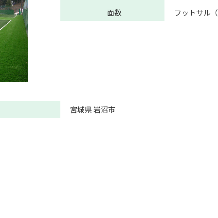
面数
フットサル（3
宮城県 岩沼市