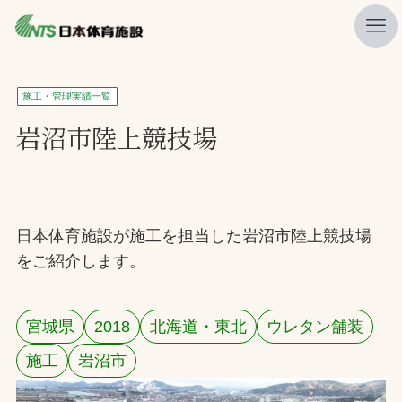
私たちの強み
施工・管理実績一覧
ニュース
岩沼市陸上競技場
プレスリリース
レポート
製品・サービス一覧
日本体育施設が施工を担当した岩沼市陸上競技場
をご紹介します。
施工・管理実績一覧
会社概要
宮城県
2018
北海道・東北
ウレタン舗装
採用情報
施工
岩沼市
検索