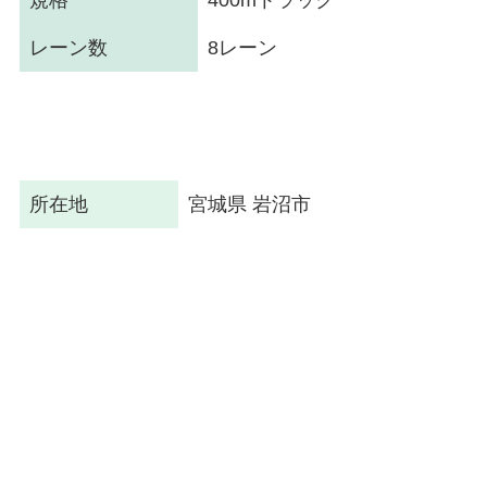
規格
400mトラック
レーン数
8レーン
所在地
宮城県 岩沼市