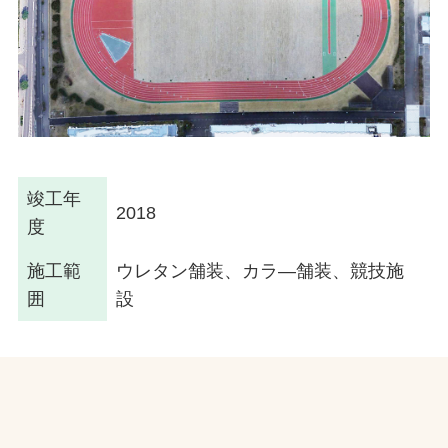
竣工年
2018
度
施工範
ウレタン舗装、カラ—舗装、競技施
囲
設