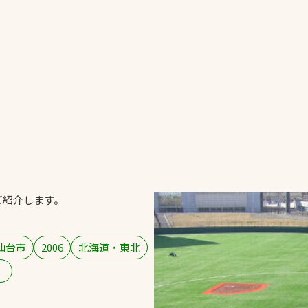
一覧
ー
技術別カテゴリー
お悩み別カテゴ
る
全天候舗装
暑さ対策
スポーツターフ（芝
安全性向上
生）舗装
ト
ぬかるみ・凍結
人工芝舗装
ご紹介します。
な人
飛散・流出防止
クレイ（土）舗装
施工・管理実績
ン
防球設備
仙台市
2006
北海道・東北
施設管理
）
パークマネジメント