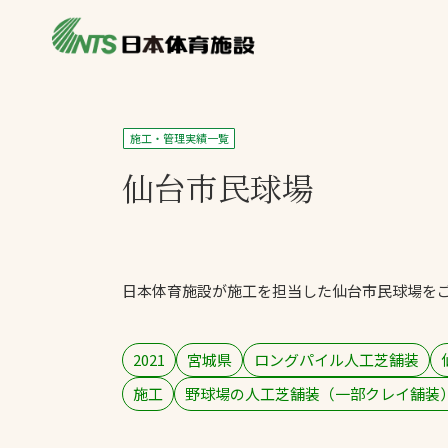
私たちの強み
製品・サービス
施設別カテゴリ
施工・管理実績一覧
ニュース
仙台市民球場
施設別一覧を見
ライブラリ
主力製品
熱中症対策ミス
日本体育施設が施工を担当した仙台市民球場を
投てき実施可能
工芝
環境対応ウレタ
2021
宮城県
ロングパイル人工芝舗装
施工
野球場の人工芝舗装（一部クレイ舗装