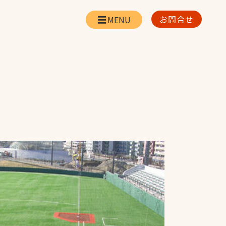
お問合せ
会社情報
リー
会社概要・所在地
お問合せ
社長挨拶
企業理念・経営方針
対策
日本体育施設の歩み
対策
アスリートパートナ
ー
一覧
採用情報
お取引先の皆様へ